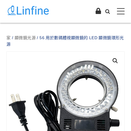
家
/
顯微鏡光源
/ 56 用於數碼體視顯微鏡的 LED 顯微鏡環形光
源