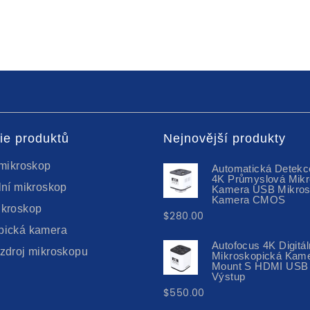
ie produktů
Nejnovější produkty
 mikroskop
Automatická Detekc
4K Průmyslová Mikr
lní mikroskop
Kamera USB Mikros
Kamera CMOS
ikroskop
$
280.00
pická kamera
Autofocus 4K Digitál
 zdroj mikroskopu
Mikroskopická Kam
Mount S HDMI USB 
Výstup
$
550.00