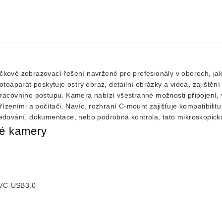
čkové zobrazovací řešení navržené pro profesionály v oborech, jako
oaparát poskytuje ostrý obraz, detailní obrázky a videa, zajištěn
y pracovního postupu. Kamera nabízí všestranné možnosti připojení
eními a počítači. Navíc, rozhraní C-mount zajišťuje kompatibilitu s
sledování, dokumentace, nebo podrobná kontrola, tato mikroskopick
ké kamery
UVC-USB3.0