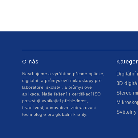
O nás
Kategor
Navrhujeme a vyrábíme přesné optické,
Digitální
digitální, a průmyslové mikroskopy pro
3D digitá
laboratoře, školství, a průmyslové
Stereo m
aplikace. Naše řešení s certifikací ISO
poskytují vynikající přehlednost,
Mikrosko
trvanlivost, a inovativní zobrazovací
Světelný
technologie pro globální klienty.