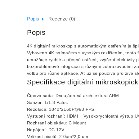
Popis
Recenze (0)
Popis
4K digitální mikroskop s automatickým ostřením je špi
Vybaveno 4K snímačem s vysokým rozlišením, tento fot
umožňuje rychlé a přesné ostření, zvýšení efektivit
bezproblémové integrace s různými zobrazovacími zaříz
volbu pro různé aplikace. Ať už se používá pro živé 
Specifikace digitální mikroskopic
Čipová sada: Dvoujádrová architektura ARM
Senzor: 1/1.8 Palec
Rezoluce: 3840*2160P@60 FPS
Výstupní rozhraní: HDMI + Vysokorychlostní výstup 
Rozhraní objektivu: C Mount
Napájení: DC 12V
Velikost pixelů: 2.0um*2,0 um