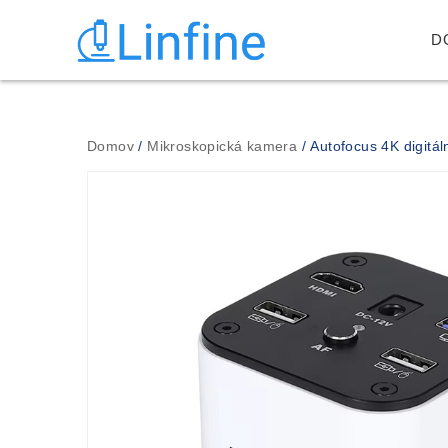
D
Domov
/
Mikroskopická kamera
/ Autofocus 4K digitá