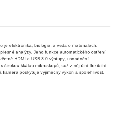
 je elektronika, biologie, a věda o materiálech.
í přesné analýzy. Jeho funkce automatického ostření
, včetně HDMI a USB 3.0 výstupy, usnadnění
 širokou škálou mikroskopů, což z něj činí flexibilní
á kamera poskytuje výjimečný výkon a spolehlivost.