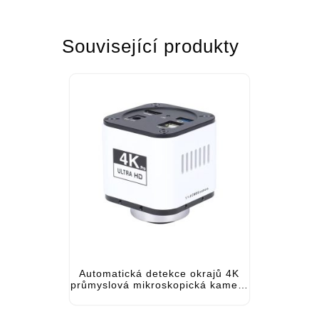
Související produkty
Automatická detekce okrajů 4K
průmyslová mikroskopická kamera
USB mikroskopická kamera CMOS