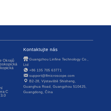
Kontaktujte nás
Guangzhou Linfine Technology Co.,
e Okrajů
oskopická
Ltd
kopická
+86 135 705 63771
support@lfmicroscope.com
B2-28, Výstaviště Shisheng,
Guanghua Road, Guangzhou 510425,
ní
era C
Guangdong, Čína
3.0