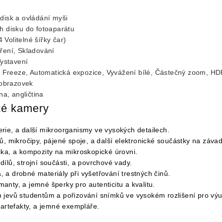
disk a ovládání myši
h disku do fotoaparátu
 Volitelné šířky čar)
ření, Skladování
Vystavení
e Freeze, Automatická expozice, Vyvážení bílé, Částečný zoom, HD
 obrazovek
na, angličtina
cké kamery
rie, a další mikroorganismy ve vysokých detailech.
, mikročipy, pájené spoje, a další elektronické součástky na závad
ka, a kompozity na mikroskopické úrovni.
ílů, strojní součásti, a povrchové vady.
a drobné materiály při vyšetřování trestných činů.
nty, a jemné šperky pro autenticitu a kvalitu.
 jevů studentům a pořizování snímků ve vysokém rozlišení pro výu
 artefakty, a jemné exempláře.