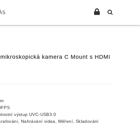
ÁS
í mikroskopická kamera C Mount s HDMI
μm
0FPS
lostní výstup UVC-USB3.0
afování, Nahrávání videa, Měření, Skladování