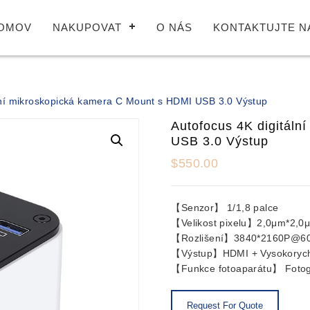
OMOV
NAKUPOVAT
O NÁS
KONTAKTUJTE N
lní mikroskopická kamera C Mount s HDMI USB 3.0 Výstup
Autofocus 4K digitáln
USB 3.0 Výstup
$
550.00
【Senzor】 1/1,8 palce
【Velikost pixelu】2,0μm*2,0
【Rozlišení】3840*2160P@6
【Výstup】HDMI + Vysokorych
【Funkce fotoaparátu】 Fotogr