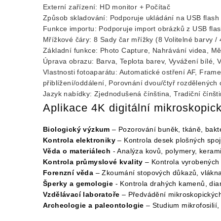
Externí zařízení: HD monitor + Počítač
Způsob skladování: Podporuje ukládání na USB flash 
Funkce importu: Podporuje import obrázků z USB flas
Mřížkové čáry: 8 Sady čar mřížky (8 Volitelné barvy / 4
Základní funkce: Photo Capture, Nahrávání videa, Mě
Úprava obrazu: Barva, Teplota barev, Vyvážení bílé, 
Vlastnosti fotoaparátu: Automatické ostření AF, Fram
přiblížení/oddálení, Porovnání dvou/čtyř rozdělených
Jazyk nabídky: Zjednodušená čínština, Tradiční čínšti
Aplikace 4K digitální mikroskopi
Biologický výzkum
– Pozorování buněk, tkáně, bakte
Kontrola elektroniky
– Kontrola desek plošných spojů
Věda o materiálech
- Analýza kovů, polymery, kerami
Kontrola průmyslové kvality
– Kontrola vyrobených d
Forenzní věda
– Zkoumání stopových důkazů, vlákna, 
Šperky a gemologie
- Kontrola drahých kamenů, diama
Vzdělávací laboratoře
– Předvádění mikroskopických
Archeologie a paleontologie
– Studium mikrofosilií,