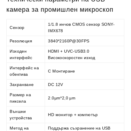
камера за промишлен микроскоп
1/1.8 инчов CMOS сензор SONY-
Сензор
IMX678
Резолюция
3840*2160P@30FPS
Изходен
HDMI + UVC-USB3.0
интерфейс
Високоскоростен изход
Интерфейс на
C Монтиране
обектива
Захранване
DC 12V
Размер на
2.0µm*2,0 µm
пиксела
Външни
HD монитор + компютър
устройства
Метод на
Поддържа съхранение на USB