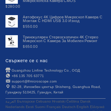
Микроскопска Камера CMOS
$
280.00
Автофокус 4K Цифров Микроскоп Камера C
Монтаж С HDMI USB 3.0 Изход
$
550.00
Тринокулярен Стереоскопичен 4K Стерео
Микроскоп С Камера За Мобилен Ремонт
$
650.00
Свържете се с нас
Guangzhou Linfine Technology Co., ООД
+86 135 705 63771
support@lfmicroscope.com
B2-28, Изложбен център Shisheng, Guanghua Road,
Гуанджоу 510425, Гуандун, Китай
العربية
Български
Cebuano
Hrvatski
Čeština
Dansk
Nederlands
Eesti
Suomi
Français
Deutsch
English
Ελληνικά