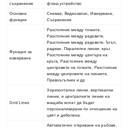
съхранение
флаш устройство
Основни
Снимка, Видеозапис, Измерване,
функции
Съхранение
Разстояние между точките,
Разстояние между редовете,
Разстояние между редовете, Ъгъл,
радиан, Паралелни линии, кръг,
Функция за
Разстояние между центъра на
измерване
кръга, Разстояние между
центровете на точките, Разстояние
между центровете на линиите,
Правоъгълник и др
Хоризонтални линии, вертикални
линии, и централните линии на
Grid Lines
мащаба могат да бъдат
персонализирани по отношение на
цвят и дебелина.
Автоматично откриване на ръбове,