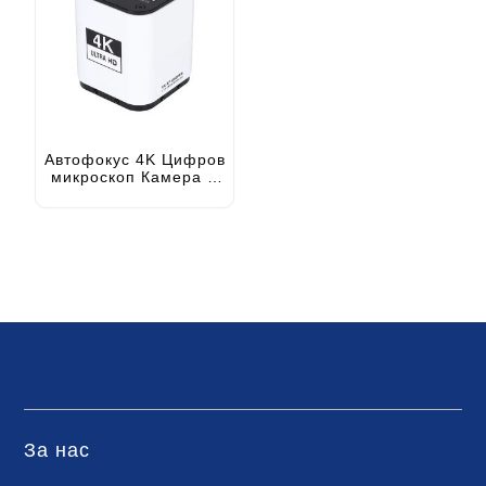
Автофокус 4K Цифров
микроскоп Камера C
Монтаж с HDMI USB 3.0
Изход
За нас