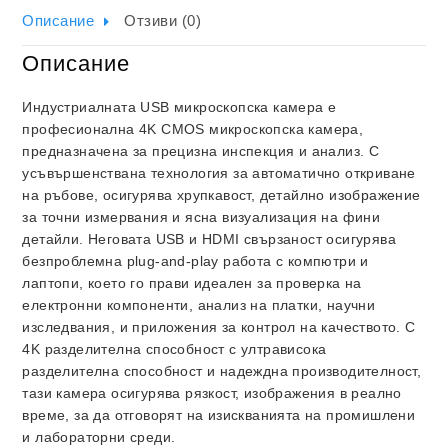
Описание
Отзиви (0)
Описание
Индустриалната USB микроскопска камера е
професионална 4K CMOS микроскопска камера,
предназначена за прецизна инспекция и анализ. С
усъвършенствана технология за автоматично откриване
на ръбове, осигурява хрупкавост, детайлно изображение
за точни измервания и ясна визуализация на фини
детайли. Неговата USB и HDMI свързаност осигурява
безпроблемна plug-and-play работа с компютри и
лаптопи, което го прави идеален за проверка на
електронни компоненти, анализ на платки, научни
изследвания, и приложения за контрол на качеството. С
4K разделителна способност с ултрависока
разделителна способност и надеждна производителност,
тази камера осигурява рязкост, изображения в реално
време, за да отговорят на изискванията на промишлени
и лабораторни среди.