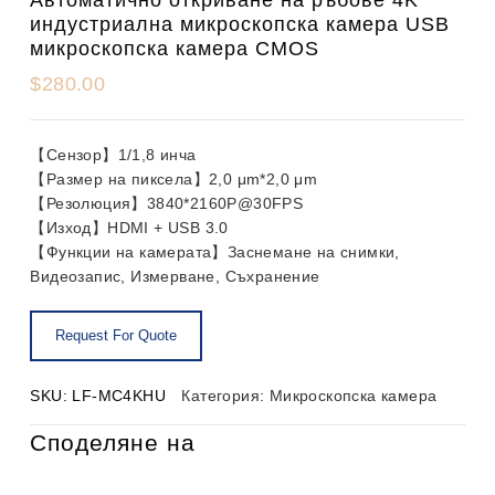
индустриална микроскопска камера USB
микроскопска камера CMOS
$
280.00
【Сензор】1/1,8 инча
【Размер на пиксела】2,0 μm*2,0 μm
【Резолюция】3840*2160P@30FPS
【Изход】HDMI + USB 3.0
【Функции на камерата】Заснемане на снимки,
Видеозапис, Измерване, Съхранение
SKU:
LF-MC4KHU
Категория:
Микроскопска камера
Споделяне на