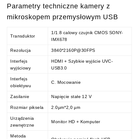
Parametry techniczne kamery z
mikroskopem przemysłowym USB
1/1.8 calowy czujnik CMOS SONY-
Transduktor
IMX678
Rezolucja
3840*2160P@30FPS
Interfejs
HDMI + Szybkie wyjście UVC-
wyjściowy
USB3.0
Interfejs
C. Mocowanie
obiektywu
Zasilanie
Napięcie stałe 12 V
Rozmiar piksela
2.0µm*2,0 µm
Urządzenia
Monitor HD + Komputer
zewnętrzne
Metoda