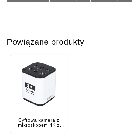
Powiązane produkty
Cyfrowa kamera z
mikroskopem 4K z
autofokusem C i
złączem HDMI USB 3.0
Wyjście