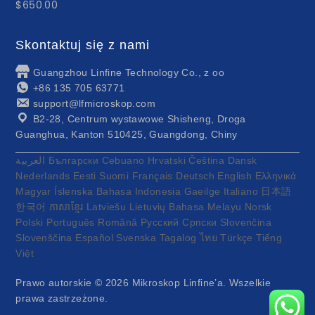
$
650.00
Skontaktuj się z nami
Guangzhou Linfine Technology Co., z oo
+86 135 705 63771
support@lfmicroskop.com
B2-28, Centrum wystawowe Shisheng, Droga
Guanghua, Kanton 510425, Guangdong, Chiny
العربية
Български
Cebuano
Hrvatski
Čeština
Dansk
Nederlands
Eesti
Suomi
Français
Deutsch
English
Ελληνικά
Magyar
Íslenska
Bahasa Indonesia
Gaeilge
Italiano
日本語
한국어
ភាសាខ្មែរ
Latviešu
Lietuvių
Bahasa Melayu
Norsk
Polski
Português
Română
Русский
Српски
Slovenčina
Slovenščina
Español
Svenska
Tagalog
ไทย
Türkçe
Tiếng
Việt
Prawo autorskie © 2026
Mikroskop Linfine’a
. Wszelkie
prawa zastrzeżone.