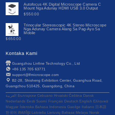
Autofocus 4K Digital Microscope Camera C
Mount Nga Adunay HDMI USB 3.0 Output
$
550.00
Trinocular Stereoscopic 4K Stereo Microscope
Nga Adunay Camera Alang Sa Pag-Ayo Sa
Mobile
$
650.00
Kontaka Kami
Guangzhou Linfine Technology Co., Ltd
+86 135 705 63771
support@lfmicroscope.com
B2-28, Shisheng Exhibition Center, Guanghua Road,
Guangzhou 510425, Guangdong, China
العربية
Български
Cebuano
Hrvatski
Čeština
Dansk
Nederlands
Eesti
Suomi
Français
Deutsch
English
Ελληνικά
Magyar
Íslenska
Bahasa Indonesia
Gaeilge
Italiano
日本語
한국어
ភាសាខ្មែរ
Latviešu
Lietuvių
Bahasa Melayu
Norsk