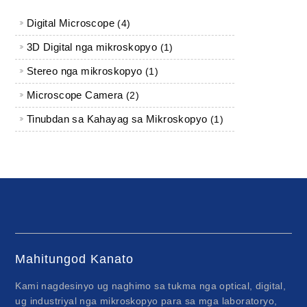
Digital Microscope
4 mga produkto
4
3D Digital nga mikroskopyo
1 produkto
1
Stereo nga mikroskopyo
1 produkto
1
Microscope Camera
2 mga produkto
2
Tinubdan sa Kahayag sa Mikroskopyo
1 produkto
1
Mahitungod Kanato
Kami nagdesinyo ug naghimo sa tukma nga optical, digital,
ug industriyal nga mikroskopyo para sa mga laboratoryo,