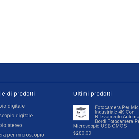
e di prodotti
Ultimi prodotti
io digitale
Fotocamera Per Mic
Industriale 4K Con
copio digitale
Rilevamento Automa
Bordi Fotocamera P
pio stereo
Microscopio USB CMOS
$
280.00
ra per microscopio