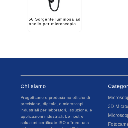
56 Sorgente luminosa ad
anello per microscopio a
LED per microscopio
stereo digitale
Chi siamo
Categori
Progettiamo e produciamo ottiche di
Microscop
precisione, digitale, e microscopi
3D Micros
industriali per laboratori, istruzione, e
Microsco
applicazioni industriali. Le nostre
soluzioni certificate ISO offrono una
Fotocame