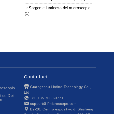
Sorgente luminosa del microscopio
1 prodotto
1
Contattaci
Guangzhou Linfine Technology Co.,
roscopio
Ltd
tico Dei
+86 135 705 63771
er
support@lfmicroscope.com
B2-28, Centro espositivo di Shisheng,