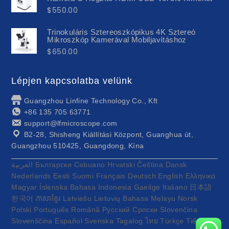
$
550.00
Trinokuláris Sztereoszkópikus 4K Sztereó
Mikroszkóp Kamerával Mobiljavításhoz
$
650.00
Lépjen kapcsolatba velünk
Guangzhou Linfine Technology Co., Kft
+86 135 705 63771
support@lfmicroscope.com
B2-28, Shisheng Kiállítási Központ, Guanghua út,
Guangzhou 510425, Guangdong, Kína
العربية
Български
Cebuano
Hrvatski
Čeština
Dansk
Nederlands
Eesti
Suomi
Français
Deutsch
English
Ελληνικά
Magyar
Íslenska
Bahasa Indonesia
Gaeilge
Italiano
日本語
한국어
ភាសាខ្មែរ
Latviešu
Lietuvių
Bahasa Melayu
Norsk
Polski
Português
Română
Русский
Српски
Slovenčina
Slovenščina
Español
Svenska
Tagalog
ไทย
Türkçe
Tiếng