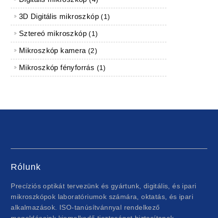
3D Digitális mikroszkóp
1 termék
1
Sztereó mikroszkóp
1 termék
1
Mikroszkóp kamera
2 termékek
2
Mikroszkóp fényforrás
1 termék
1
Rólunk
Precíziós optikát tervezünk és gyártunk, digitális, és ipari
mikroszkópok laboratóriumok számára, oktatás, és ipari
alkalmazások. ISO-tanúsítvánnyal rendelkező
megoldásaink kiemelkedő tisztaságot biztosítanak,