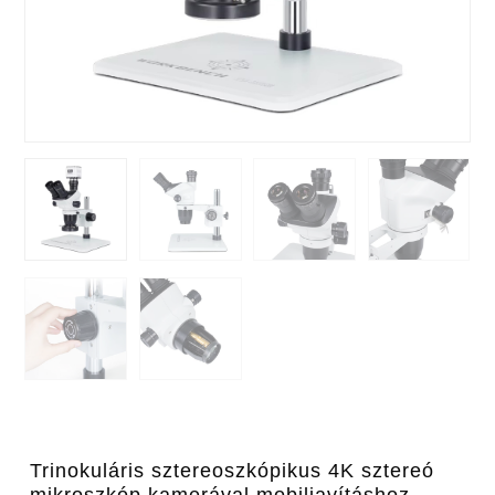
Trinokuláris sztereoszkópikus 4K sztereó
mikroszkóp kamerával mobiljavításhoz