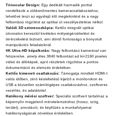
Trinocular Design:
Egy dedikált harmadik porttal
rendelkezik a zökkenőmentes kameracsatlakozáshoz,
lehetővé teszi az egyidejű élő megtekintést és a nagy
felbontású rögzítést az optikai út veszélyeztetése nélkül.
Valódi 3D sztereoszkópia:
Kettős integrált optikai
útvonalon keresztül kivételes mélységérzékelést és
térérzékelést biztosít, ami döntő fontosságú a bonyolult
manipulációs feladatoknál.
4K Ultra-HD képalkotás:
Nagy felbontású kamerával van
felszerelve, amely éles 3840 felbontást ad ki×2160 pixeles
videó és állóképek, apró részletek rögzítése a pontos
dokumentáció és elemzés érdekében.
Kettős kimeneti csatlakozás:
Támogatja mindkét HDMI-t
valós időben, zéró késleltetésű kijelző a monitorokon és
USB a közvetlen számítógépes csatlakozáshoz, szoftveres
vezérlés, és adatátvitel.
Hatékony mérési szoftver:
Speciális szoftvert tartalmaz a
képernyőn megjelenő méretelemzéshez (hossz, szög,
terület), annotáció, és képfűzés a munkafolyamat
hatékonyságának növelése érdekében.