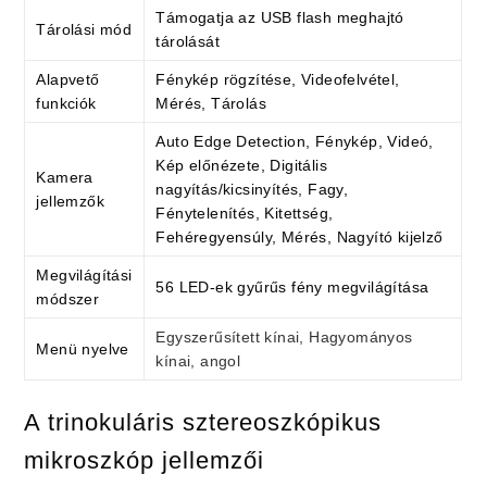
Támogatja az USB flash meghajtó
Tárolási mód
tárolását
Alapvető
Fénykép rögzítése, Videofelvétel,
funkciók
Mérés, Tárolás
Auto Edge Detection, Fénykép, Videó,
Kép előnézete, Digitális
Kamera
nagyítás/kicsinyítés, Fagy,
jellemzők
Fénytelenítés, Kitettség,
Fehéregyensúly, Mérés, Nagyító kijelző
Megvilágítási
56 LED-ek gyűrűs fény megvilágítása
módszer
Egyszerűsített kínai, Hagyományos
Menü nyelve
kínai, angol
A trinokuláris sztereoszkópikus
mikroszkóp jellemzői