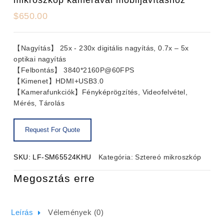
$
650.00
【Nagyítás】 25x - 230x digitális nagyítás, 0.7x – 5x
optikai nagyítás
【Felbontás】 3840*2160P@60FPS
【Kimenet】HDMI+USB3.0
【Kamerafunkciók】Fényképrögzítés, Videofelvétel,
Mérés, Tárolás
SKU:
LF-SM65524KHU
Kategória:
Sztereó mikroszkóp
Megosztás erre
Leírás
Vélemények (0)