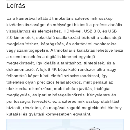
Leírás
Ez a kamerával ellátott trinokuláris sztereó mikroszkóp
kivételes tisztaságot és mélységet biztosít a professzionális
vizsgálathoz és elemzéshez. HDMI-vel, USB 3.0, és USB
2.0 kimenetek, sokoldalú csatlakozást biztosít a valós idejű
megjelenítéshez, képrögzítés, és adatátvitel monitorokra
vagy számítógépekre. A trinokuláris kialakítás lehetővé teszi
a szemlencsék és a digitális kimenet egyidejű
megtekintését, így ideális a tanításhoz, tüntetések, és a
dokumentáció. A fejlett 4K képalkotó rendszer ultra-nagy
felbontású képet kínál élethű színvisszaadással, így
tökéletes olyan precíziós feladatokhoz, mint például az
elektronika ellenőrzése, mobiltelefon javítás, biológiai
megfigyelés, és ipari minőségellenőrzés. Kényelemre és
pontosságra tervezték, ez a sztereó mikroszkóp stabilitást
biztosít, részletes, és magával ragadó megtekintési élmény
kutatási és gyártási környezetben egyaránt.