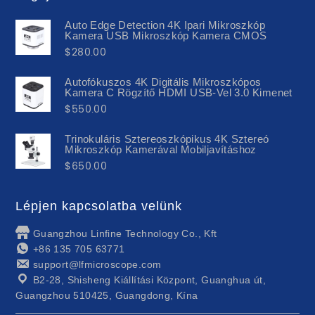
Auto Edge Detection 4K Ipari Mikroszkóp
Kamera USB Mikroszkóp Kamera CMOS
$
280.00
Autofókuszos 4K Digitális Mikroszkópos
Kamera C Rögzítő HDMI USB-Vel 3.0 Kimenet
$
550.00
Trinokuláris Sztereoszkópikus 4K Sztereó
Mikroszkóp Kamerával Mobiljavításhoz
$
650.00
Lépjen kapcsolatba velünk
Guangzhou Linfine Technology Co., Kft
+86 135 705 63771
support@lfmicroscope.com
B2-28, Shisheng Kiállítási Központ, Guanghua út,
Guangzhou 510425, Guangdong, Kína