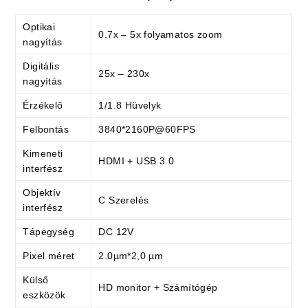
Optikai
0.7x – 5x folyamatos zoom
nagyítás
Digitális
25x – 230x
nagyítás
Érzékelő
1/1.8 Hüvelyk
Felbontás
3840*2160P@60FPS
Kimeneti
HDMI + USB 3.0
interfész
Objektív
C Szerelés
interfész
Tápegység
DC 12V
Pixel méret
2.0µm*2,0 µm
Külső
HD monitor + Számítógép
eszközök