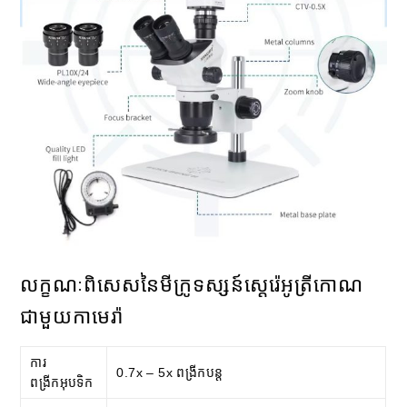
លក្ខណៈ​ពិសេស​នៃ​មីក្រូទស្សន៍​ស្តេរ៉េអូ​ត្រីកោណ​
ជាមួយ​កាមេរ៉ា
ការ
0.7x – 5x ពង្រីកបន្ត
ពង្រីកអុបទិក