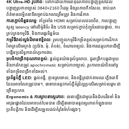
4K Ultra-HD រូបភាព:
បំពាក់​ដោយ​កាមេរ៉ា​គុណភាព​បង្ហាញ​ខ្ពស់​ដែល​
បង្ហាញ​រូបភាព​ច្បាស់ 3840×2160 វីដេអូ និងរូបភាពភីកសែល, ចាប់យក
ព័ត៌មានលម្អិតនាទីសម្រាប់ឯកសារត្រឹមត្រូវ និងការវិភាគ.
ការតភ្ជាប់ទិន្នផលទ្វេ:
គាំទ្រទាំង HDMI សម្រាប់ពេលវេលាពិត, ការបង្ហាញ
សូន្យ latency នៅលើម៉ូនីទ័រ និង USB សម្រាប់ភ្ជាប់កុំព្យូទ័រដោយផ្ទាល់, ការ
គ្រប់គ្រងកម្មវិធី, និងការផ្ទេរទិន្នន័យ.
កម្មវិធីវាស់ស្ទង់ដ៏មានឥទ្ធិពល:
រួមបញ្ចូលកម្មវិធីកម្រិតខ្ពស់សម្រាប់ការវិភាគ
វិមាត្រលើអេក្រង់ (ប្រវែង, មុំ, តំបន់), ចំណារពន្យល់, និងការដេររូបភាពដើម្បី
បង្កើនប្រសិទ្ធភាពលំហូរការងារ.
អុបទិកពង្រីកគុណភាពខ្ពស់:
ផ្តល់ជូនយ៉ាងទូលំទូលាយ, ជួរពង្រីកបន្តជាមួយ
នឹងការកែតម្រូវ apochromatic សម្រាប់ភាពច្បាស់, រូបភាពពណ៌ពិតនៅទូ
ទាំងកម្រិតពង្រីកទាំងអស់។.
ប្រព័ន្ធបំភ្លឺ LED:
ផ្តល់ពន្លឺ, គ្មានស្រមោល, និងពន្លឺត្រជាក់តាមរយៈភ្លើងរោទិ៍
ដែលអាចលៃតម្រូវបាន។, ធានាបាននូវការបំភ្លឺគំរូដ៏ល្អប្រសើរសម្រាប់សម្ភារៈជា
ច្រើនប្រភេទ.
Ergonomic & ការស្ថាបនាស្ថេរភាព:
រចនាឡើងជាមួយនឹងជំហររឹងមាំ និង
អាវុធផ្តោតដែលអាចបត់បែនបាន ដើម្បីធានាបាននូវស្ថេរភាពកំឡុងពេល
ប្រតិបត្តិការ និងដើម្បីសម្រួលដល់គំរូនៃទំហំផ្សេងៗ.