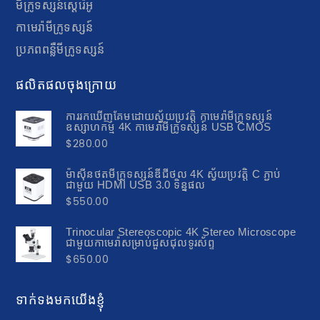
មីក្រូទស្សន៍ស្តេរ៉េអូ
កាមេរ៉ាមីក្រូទស្សន៍
ប្រភពពន្លឺមីក្រូទស្សន៍
ផលិតផលចុងក្រោយ
ការរកឃើញគែមដោយស្វ័យប្រវត្តិ កាមេរ៉ាមីក្រូទស្សន៍
ឧស្សាហកម្ម 4K កាមេរ៉ាមីក្រូទស្សន៍ USB CMOS
$
280.00
ម៉ាស៊ីនថតមីក្រូទស្សន៍ឌីជីថល 4K ស្វ័យប្រវត្តិ C ភ្ជាប់
ជាមួយ HDMI USB 3.0 ទិន្នផល
$
550.00
Trinocular Stereoscopic 4K Stereo Microscope
ជាមួយកាមេរ៉ាសម្រាប់ជួសជុលទូរស័ព្ទ
$
650.00
ទាក់ទងមកយើងខ្ញុំ