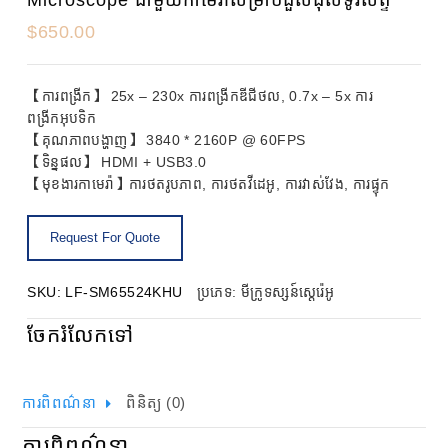
$
650.00
【ការពង្រីក】 25x – 230x ការពង្រីកឌីជីថល, 0.7x – 5x ការ
ពង្រីកអុបទិក
【គុណភាពបង្ហាញ】 3840 * 2160P @ 60FPS
【ទិន្នផល】 HDMI + USB3.0
【មុខងារកាមេរ៉ា】ការថតរូបភាព, ការថតវីដេអូ, ការវាស់វែង, ការផ្ទុក
SKU:
LF-SM65524KHU
ប្រភេទ:
មីក្រូទស្សន៍ស្តេរ៉េអូ
ចែករំលែកទៅ
ការពិពណ៌នា
ពិនិត្យ (0)
ការពិពណ៌នា