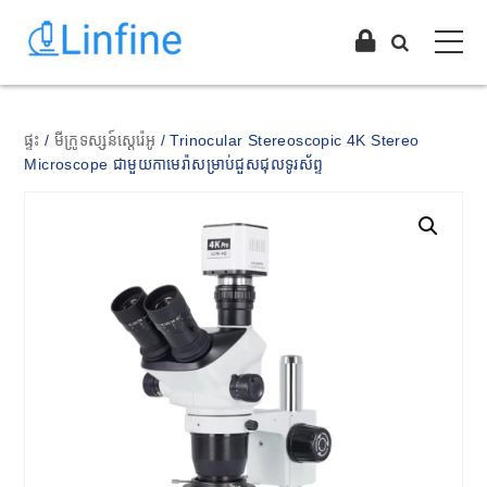
ផ្ទះ
/
មីក្រូទស្សន៍ស្តេរ៉េអូ
/ Trinocular Stereoscopic 4K Stereo
Microscope ជាមួយកាមេរ៉ាសម្រាប់ជួសជុលទូរស័ព្ទ