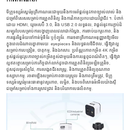
មីក្រូទស្សន៍ស្តេរ៉េអូត្រីកោណនេះជាមួយនឹងកាមេរ៉ាផ្តល់នូវភាពច្បាស់លាស់ និង
ជម្រៅពិសេសសម្រាប់ការត្រួតពិនិត្យ និងការវិភាគប្រកបដោយវិជ្ជាជីវៈ។. បំពាក់
ដោយ HDMI, យូអេសប៊ី 3.0, និង USB 2.0 លទ្ធផល, វាផ្តល់នូវការភ្ជាប់ដ៏
សម្បូរបែបសម្រាប់ការបង្ហាញពេលវេលាជាក់ស្តែង, ការចាប់យករូបភាព, និង
ការផ្ទេរទិន្នន័យទៅកាន់ម៉ូនីទ័រ ឬកុំព្យូទ័រ. ការរចនាត្រីកោណអនុញ្ញាតឱ្យមើល
ក្នុងពេលដំណាលគ្នាតាមរយៈ eyepieces និងលទ្ធផលឌីជីថល, ធ្វើឱ្យវាល្អ
សម្រាប់ការបង្រៀន, បាតុកម្ម, និងឯកសារ. ប្រព័ន្ធរូបភាពកម្រិត 4K កម្រិត
ខ្ពស់ផ្តល់នូវរូបភាពច្បាស់កម្រិតខ្ពស់ជាមួយនឹងការបន្តពូជពណ៌ពិតៗ, ធ្វើឱ្យវា
ល្អឥតខ្ចោះសម្រាប់ភារកិច្ចជាក់លាក់ដូចជាការត្រួតពិនិត្យអេឡិចត្រូនិច,
ជួសជុលទូរស័ព្ទដៃ, ការសង្កេតជីវសាស្រ្ត, និងការត្រួតពិនិត្យគុណភាព
ឧស្សាហកម្ម. រចនាឡើងសម្រាប់ភាពងាយស្រួល និងភាពត្រឹមត្រូវ, មីក្រូ
ទស្សន៍ស្តេរ៉េអូនេះធានានូវស្ថេរភាព, លម្អិត, និងបទពិសោធន៍មើលយ៉ាងស៊ី
ជម្រៅសម្រាប់ទាំងការស្រាវជ្រាវ និងបរិយាកាសផលិតកម្ម.