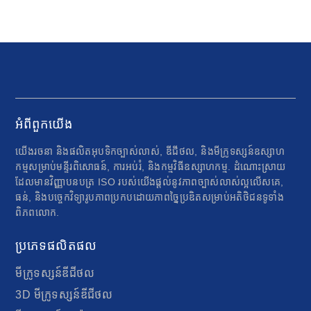
អំពីពួកយើង
យើងរចនា និងផលិតអុបទិកច្បាស់លាស់, ឌីជីថល, និងមីក្រូទស្សន៍ឧស្សាហ
កម្មសម្រាប់មន្ទីរពិសោធន៍, ការអប់រំ, និងកម្មវិធីឧស្សាហកម្ម. ដំណោះស្រាយ
ដែលមានវិញ្ញាបនបត្រ ISO របស់យើងផ្តល់នូវភាពច្បាស់លាស់ល្អលើសគេ,
ធន់, និងបច្ចេកវិទ្យារូបភាពប្រកបដោយភាពច្នៃប្រឌិតសម្រាប់អតិថិជនទូទាំង
ពិភពលោក.
ប្រភេទផលិតផល
មីក្រូទស្សន៍ឌីជីថល
3D មីក្រូទស្សន៍ឌីជីថល