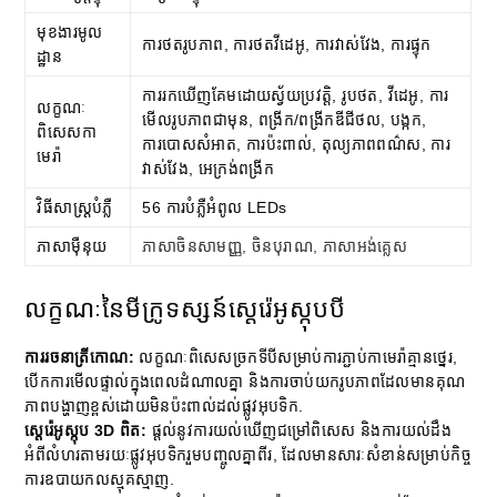
មុខងារមូល
ការថតរូបភាព, ការថតវីដេអូ, ការវាស់វែង, ការផ្ទុក
ដ្ឋាន
ការរកឃើញគែមដោយស្វ័យប្រវត្តិ, រូបថត, វីដេអូ, ការ
លក្ខណៈ
មើលរូបភាពជាមុន, ពង្រីក/ពង្រីកឌីជីថល, បង្កក,
ពិសេសកា
ការបោសសំអាត, ការប៉ះពាល់, តុល្យភាពពណ៌ស, ការ
មេរ៉ា
វាស់វែង, អេក្រង់ពង្រីក
វិធីសាស្រ្តបំភ្លឺ
56 ការបំភ្លឺអំពូល LEDs
ភាសាម៉ឺនុយ
ភាសាចិនសាមញ្ញ, ចិនបុរាណ, ភាសាអង់គ្លេស
លក្ខណៈនៃមីក្រូទស្សន៍ស្តេរ៉េអូស្កុបបី
ការរចនាត្រីកោណ:
លក្ខណៈ​ពិសេស​ច្រក​ទីបី​សម្រាប់​ការ​ភ្ជាប់​កាមេរ៉ា​គ្មាន​ថ្នេរ,
បើកការមើលផ្ទាល់ក្នុងពេលដំណាលគ្នា និងការចាប់យករូបភាពដែលមានគុណ
ភាពបង្ហាញខ្ពស់ដោយមិនប៉ះពាល់ដល់ផ្លូវអុបទិក.
ស្តេរ៉េអូស្កុប 3D ពិត:
ផ្តល់នូវការយល់ឃើញជម្រៅពិសេស និងការយល់ដឹង
អំពីលំហរតាមរយៈផ្លូវអុបទិករួមបញ្ចូលគ្នាពីរ, ដែលមានសារៈសំខាន់សម្រាប់កិច្ច
ការឧបាយកលស្មុគស្មាញ.