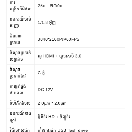
ការ
25x – ២៣០x
ពង្រីកឌីជីថល
ឧបករណ៍ចាប់
1/1.8 អ៊ីញ
សញ្ញា
ដំណោះ
3840*2160P@60FPS
ស្រាយ
ចំណុចប្រទាក់
រន្ធ HDMI + យូអេសប៊ី 3.0
លទ្ធផល
ចំណុច
C ភ្នំ
ប្រទាក់កែវ
ការផ្គត់ផ្គង់
DC 12V
ថាមពល
ទំហំភីកសែល
2.0µm * 2.0µm
ឧបករណ៍ខាង
ម៉ូនីទ័រ HD + កុំព្យូទ័រ
ក្រៅ
វិធីសាស្ត្រផ្ទុក
គាំទ្រការផ្ទុក USB flash drive