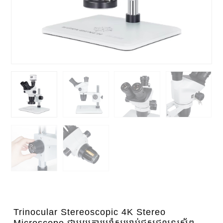
Trinocular Stereoscopic 4K Stereo
Microscope ជាមួយកាមេរ៉ាសម្រាប់ជួសជុលទូរស័ព្ទ