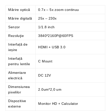
Mărire optică
0.7x – 5x zoom continuu
Mărire digitală
25x – 230x
Senzor
1/1.8 inch
Rezoluţie
3840*2160P@60FPS
Interfață de
HDMI + USB 3.0
ieșire
Interfață
C Mount
pentru lentile
Alimentare
DC 12V
electrică
Dimensiunea
2.0um*2,0 um
pixelilor
Dispozitive
Monitor HD + Calculator
externe