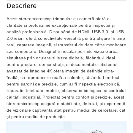
Descriere
Acest stereomicroscop trinocular cu cameră oferă o
claritate și profunzime excepționale pentru inspecție și
analiză profesională. Dispunând de HDMI, USB 3.0, și USB
2.0 iesiri, oferă conectivitate versatilă pentru afișare în timp
real, captarea imaginii, și transferul de date către monitoare
sau computere. Designul trinocular permite vizualizarea
simultană prin oculare și ieșire digitală, făcându-l ideal
pentru predare, demonstraţii, si documentatie. Sistemul
avansat de imagine 4K oferă imagini de definiție ultra-
înaltă, cu reproducere reală a culorilor, făcându-l perfect
pentru sarcini de precizie, cum ar fi inspecția electronică,
reparatie telefoane mobile, observatie biologica, și controlul
calității industrial. Proiectat pentru confort și precizie, acest
stereomicroscop asigură o stabilitate, detaliat, și experiență
de vizionare captivantă atât pentru mediul de cercetare, cât
și pentru mediul de producție.