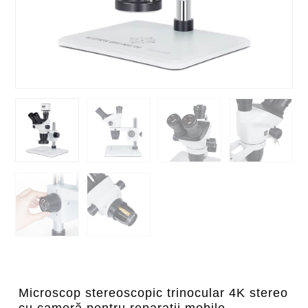
Microscop stereoscopic trinocular 4K stereo
cu cameră pentru reparații mobile