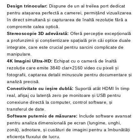
Design trinocular:
Dispune de un al treilea port dedicat
pentru atașarea perfectă a camerei, permițând vizualizarea
în direct simultană și capturarea de înaltă rezoluție fără a
compromite calea optică.
Stereoscopie 3D adevărată:
Oferă percepție excepțională
a profunzimii și conștientizare spațială prin căi optice duale
integrate, care este crucial pentru sarcini complicate de
manipulare.
4K Imagini Ultra-HD:
Echipat cu o cameră de înaltă
rezoluție care emite 3840 clar×2160 video cu pixeli și
fotografii, captarea detalii minuscule pentru documentare și
analiză precisă.
Conectivitate cu ieșire dublă:
Suportă atât HDMI în timp
real, afișaj cu latență zero pe monitoare și USB pentru
conexiune directă la computer, control software, și
transferul de date.
Software puternic de măsurare:
Include software avansat
pentru analiza dimensională pe ecran (lungime, unghi,
zonă), adnotare, și cusături de imagini pentru a îmbunătăți
eficiența fluxului de lucru.