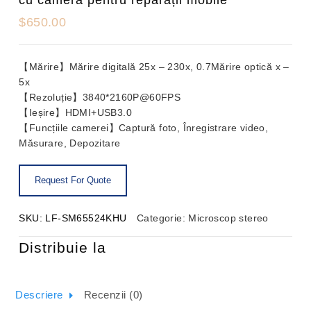
$
650.00
【Mărire】Mărire digitală 25x – 230x, 0.7Mărire optică x –
5x
【Rezoluție】3840*2160P@60FPS
【Ieșire】HDMI+USB3.0
【Funcțiile camerei】Captură foto, Înregistrare video,
Măsurare, Depozitare
SKU:
LF-SM65524KHU
Categorie:
Microscop stereo
Distribuie la
Descriere
Recenzii (0)