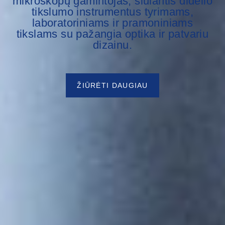
mikroskopų gamintojas, siūlantis didelio
tikslumo instrumentus tyrimams,
laboratoriniams ir pramoniniams
tikslams su pažangia optika ir patvariu
dizainu.
ŽIŪRĖTI DAUGIAU