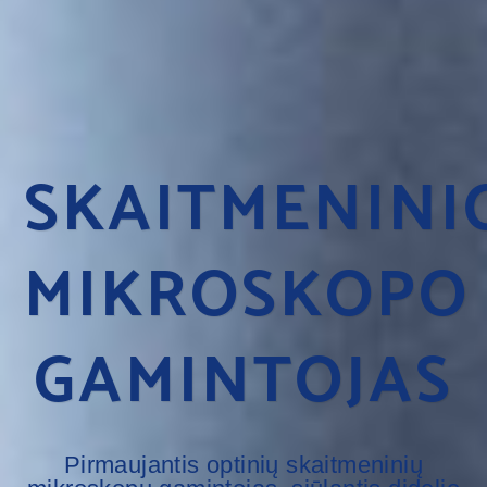
SKAITMENINI
MIKROSKOPO
GAMINTOJAS
Pirmaujantis optinių skaitmeninių