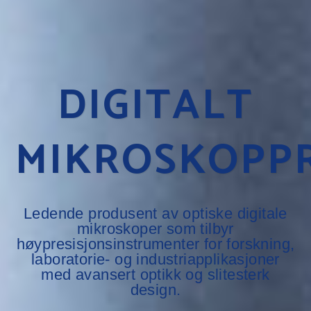
DIGITALT
MIKROSKOPP
Ledende produsent av optiske digitale
mikroskoper som tilbyr
høypresisjonsinstrumenter for forskning,
laboratorie- og industriapplikasjoner
med avansert optikk og slitesterk
design.