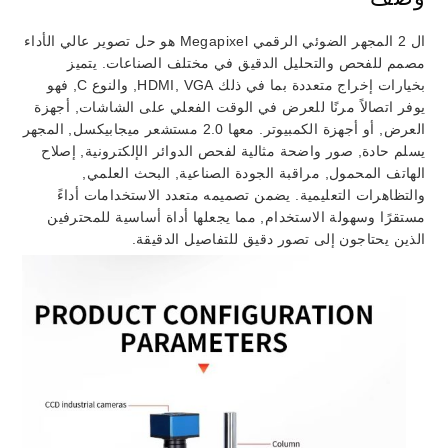
ال 2 المجهر الضوئي الرقمي Megapixel هو حل تصوير عالي الأداء
مصمم للفحص والتحليل الدقيق في مختلف الصناعات. يتميز
بخيارات إخراج متعددة بما في ذلك HDMI, VGA, والنوع C, فهو
يوفر اتصالاً مرنًا للعرض في الوقت الفعلي على الشاشات, أجهزة
العرض, أو أجهزة الكمبيوتر. معها 2.0 مستشعر ميجابيكسل, المجهر
يسلم حادة, صور واضحة مثالية لفحص الدوائر الإلكترونية, إصلاح
الهاتف المحمول, مراقبة الجودة الصناعية, البحث العلمي,
والتظاهرات التعليمية. يضمن تصميمه متعدد الاستخدامات أداءً
مستقرًا وسهولة الاستخدام, مما يجعلها أداة أساسية للمحترفين
الذين يحتاجون إلى تصور دقيق للتفاصيل الدقيقة.