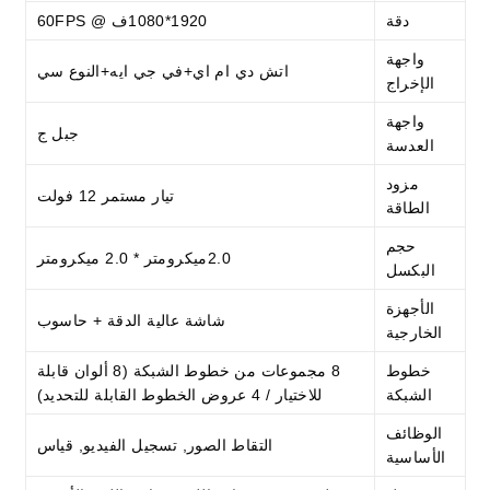
دقة
1920*1080ف @ 60FPS
واجهة
اتش دي ام اي+في جي ايه+النوع سي
الإخراج
واجهة
جبل ج
العدسة
مزود
تيار مستمر 12 فولت
الطاقة
حجم
2.0ميكرومتر * 2.0 ميكرومتر
البكسل
الأجهزة
شاشة عالية الدقة + حاسوب
الخارجية
خطوط
8 مجموعات من خطوط الشبكة (8 ألوان قابلة
الشبكة
للاختيار / 4 عروض الخطوط القابلة للتحديد)
الوظائف
التقاط الصور, تسجيل الفيديو, قياس
الأساسية