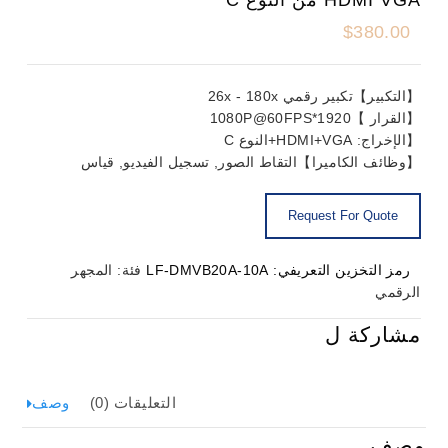
$
380.00
【التكبير】تكبير رقمي 26x - 180x
【القرار 】1920*1080P@60FPS
【الإخراج: HDMI+VGA+النوع C
【وظائف الكاميرا】التقاط الصور, تسجيل الفيديو, قياس
رمز التخزين التعريفي:
LF-DMVB20A-10A
فئة:
المجهر
الرقمي
مشاركة ل
التعليقات (0)
وصف
وصف