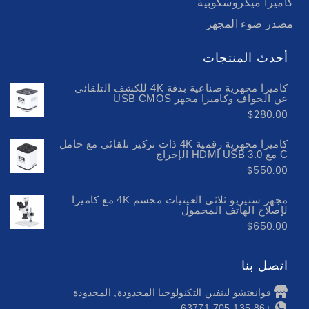
كاميرا ميكروسكوبية
مصدر ضوء المجهر
أحدث المنتجات
كاميرا مجهرية صناعية بدقة 4K للكشف التلقائي
عن الحواف وكاميرا مجهر USB CMOS
$
280.00
كاميرا مجهرية رقمية 4K ذات تركيز تلقائي مع حامل
C مع HDMI USB 3.0 الإخراج
$
550.00
مجهر ستيريو ثلاثي العينيات مجسم 4K مع كاميرا
لإصلاح الهاتف المحمول
$
650.00
اتصل بنا
قوانغتشو لينفين التكنولوجيا المحدودة, المحدودة
+86 135 705 63771