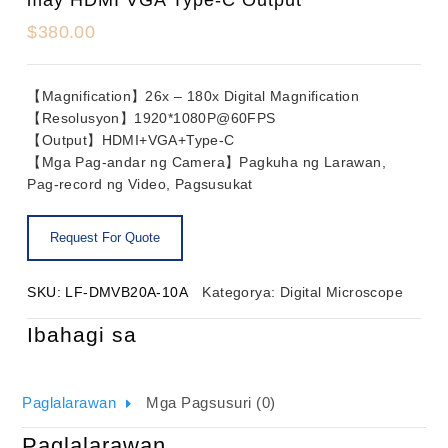
$
380.00
【Magnification】26x – 180x Digital Magnification
【Resolusyon】1920*1080P@60FPS
【Output】HDMI+VGA+Type-C
【Mga Pag-andar ng Camera】Pagkuha ng Larawan,
Pag-record ng Video, Pagsusukat
SKU:
LF-DMVB20A-10A
Kategorya:
Digital Microscope
Ibahagi sa
Paglalarawan
Mga Pagsusuri (0)
Paglalarawan