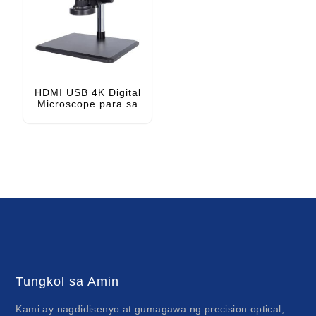
HDMI USB 4K Digital
Microscope para sa
Pag-aayos ng Mobile
Tungkol sa Amin
Kami ay nagdidisenyo at gumagawa ng precision optical,