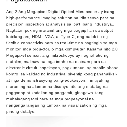
Ang 2 Ang Megapixel Digital Optical Microscope ay isang
high-performance imaging solution na idinisenyo para sa
precision inspection at analysis sa iba't ibang industriya..
Nagtatampok ng maramihang mga pagpipilian sa output
kabilang ang HDMI, VGA, at Type-C, nag-aalok ito ng
flexible connectivity para sa real-time na pagtingin sa mga
monitor, mga projector, o mga kompyuter. Kasama nito 2.0
Megapixel sensor, ang mikroskopyo ay naghahatid ng
matalim, malinaw na mga imahe na mainam para sa
electronic circuit inspeksyon, pagkumpuni ng mobile phone,
kontrol sa kalidad ng industriya, siyentipikong pananaliksik,
at mga demonstrasyong pang-edukasyon. Tinitiyak ng
maraming nalalaman na disenyo nito ang matatag na
pagganap at kadalian ng paggamit, ginagawa itong
mahalagang tool para sa mga propesyonal na
nangangailangan ng tumpak na visualization ng mga
pinong detalye.