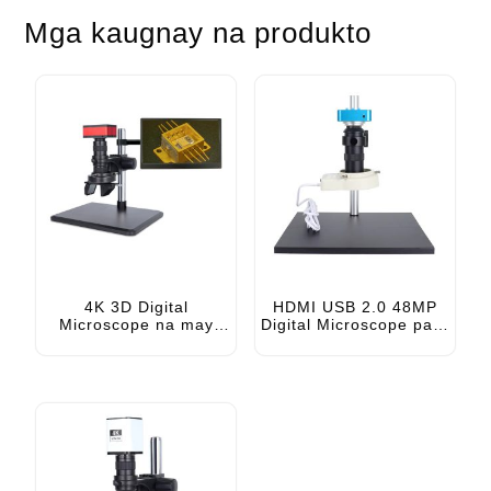
Mga kaugnay na produkto
4K 3D Digital
HDMI USB 2.0 48MP
Microscope na may
Digital Microscope para
Screen USB HDMI para
sa Pag-aayos ng PCB na
sa PCB Inspection
may Mga Pindutan at
Remote Control