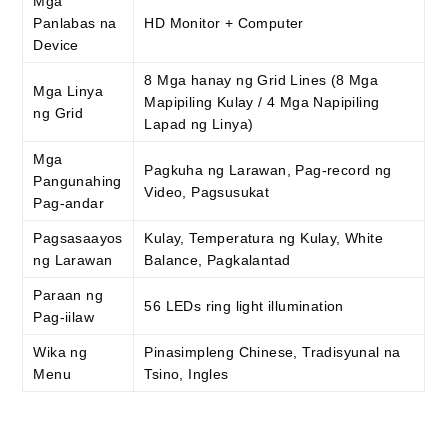
Mga
Panlabas na
HD Monitor + Computer
Device
8 Mga hanay ng Grid Lines (8 Mga
Mga Linya
Mapipiling Kulay / 4 Mga Napipiling
ng Grid
Lapad ng Linya)
Mga
Pagkuha ng Larawan, Pag-record ng
Pangunahing
Video, Pagsusukat
Pag-andar
Pagsasaayos
Kulay, Temperatura ng Kulay, White
ng Larawan
Balance, Pagkalantad
Paraan ng
56 LEDs ring light illumination
Pag-iilaw
Wika ng
Pinasimpleng Chinese, Tradisyunal na
Menu
Tsino, Ingles