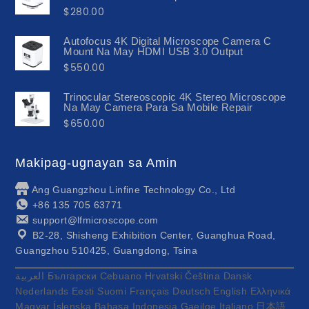
$
280.00
Autofocus 4K Digital Microscope Camera C
Mount Na May HDMI USB 3.0 Output
$
550.00
Trinocular Stereoscopic 4K Stereo Microscope
Na May Camera Para Sa Mobile Repair
$
650.00
Makipag-ugnayan sa Amin
Ang Guangzhou Linfine Technology Co., Ltd
+86 135 705 63771
support@lfmicroscope.com
B2-28, Shisheng Exhibition Center, Guanghua Road,
Guangzhou 510425, Guangdong, Tsina
العربية
Български
Cebuano
Hrvatski
Čeština
Dansk
Nederlands
Eesti
Suomi
Français
Deutsch
English
Ελληνικά
Magyar
Íslenska
Bahasa Indonesia
Gaeilge
Italiano
日本語