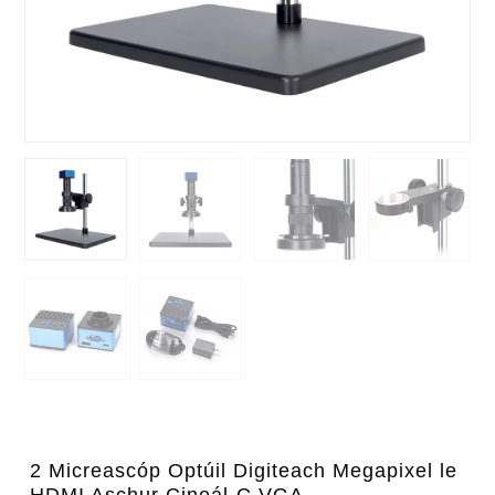
2 Micreascóp Optúil Digiteach Megapixel le
HDMI Aschur Cineál-C VGA