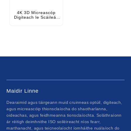
4K 3D Micreascóp
Digiteach le Scáileán
USB HDMI le haghaidh
Cigireachta PCB
Maidir Linne
Dearaimid agus táirgeann muid cruinneas optúil, digiteach,
agus micreascóip thionsclaíocha do shaotharlanna,
oideachas, agus feidhmeanna tionsclaíochta. Soláthraíonn
ár réitigh deimhnithe ISO soiléireacht níos fearr,
marthanacht, agus teicneolaíocht íomháithe nuálaíoch do