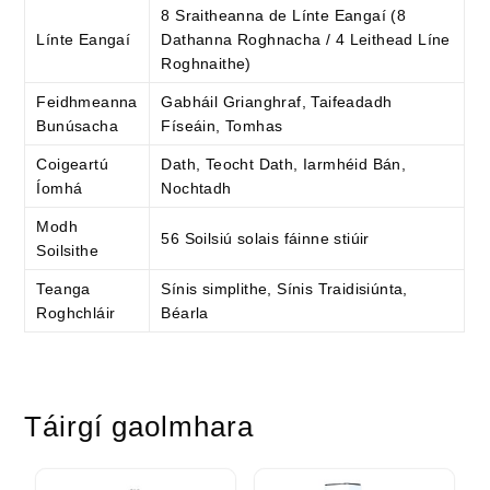
8 Sraitheanna de Línte Eangaí (8
Línte Eangaí
Dathanna Roghnacha / 4 Leithead Líne
Roghnaithe)
Feidhmeanna
Gabháil Grianghraf, Taifeadadh
Bunúsacha
Físeáin, Tomhas
Coigeartú
Dath, Teocht Dath, Iarmhéid Bán,
Íomhá
Nochtadh
Modh
56 Soilsiú solais fáinne stiúir
Soilsithe
Teanga
Sínis simplithe, Sínis Traidisiúnta,
Roghchláir
Béarla
Táirgí gaolmhara