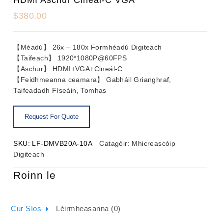
$
380.00
【Méadú】 26x – 180x Formhéadú Digiteach
【Taifeach】 1920*1080P@60FPS
【Aschur】 HDMI+VGA+Cineál-C
【Feidhmeanna ceamara】 Gabháil Grianghraf,
Taifeadadh Físeáin, Tomhas
SKU:
LF-DMVB20A-10A
Catagóir:
Mhicreascóip
Digiteach
Roinn le
Cur Síos
Léirmheasanna (0)