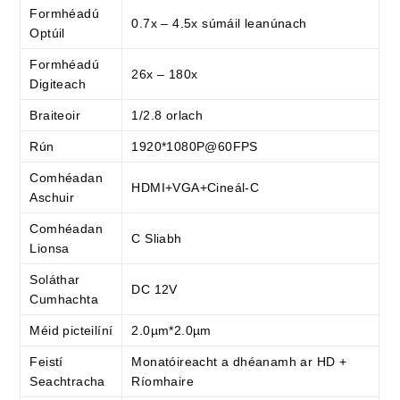
Formhéadú
0.7x – 4.5x súmáil leanúnach
Optúil
Formhéadú
26x – 180x
Digiteach
Braiteoir
1/2.8 orlach
Rún
1920*1080P@60FPS
Comhéadan
HDMI+VGA+Cineál-C
Aschuir
Comhéadan
C Sliabh
Lionsa
Soláthar
DC 12V
Cumhachta
Méid picteilíní
2.0µm*2.0µm
Feistí
Monatóireacht a dhéanamh ar HD +
Seachtracha
Ríomhaire