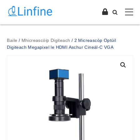
Baile
/
Mhicreascóip Digiteach
/ 2 Micreascóp Optúil
Digiteach Megapixel le HDMI Aschur Cineál-C VGA