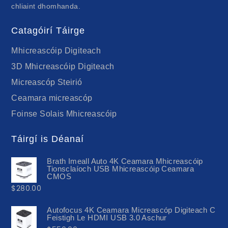
chliaint dhomhanda.
Catagóirí Táirge
Mhicreascóip Digiteach
3D Mhicreascóip Digiteach
Micreascóp Steirió
Ceamara micreascóp
Foinse Solais Mhicreascóip
Táirgí is Déanaí
Brath Imeall Auto 4K Ceamara Mhicreascóip
Tionsclaíoch USB Mhicreascóip Ceamara
CMOS
$
280.00
Autofocus 4K Ceamara Micreascóp Digiteach C
Feistigh Le HDMI USB 3.0 Aschur