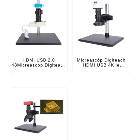
HDMI USB 2.0
Micreascóp Digiteach
48Micreascóp Digiteach
HDMI USB 4K le
MP le haghaidh
haghaidh Deisiúchán
Deisiúchán PCB le
Soghluaiste
Cnaipí agus Cianrialú