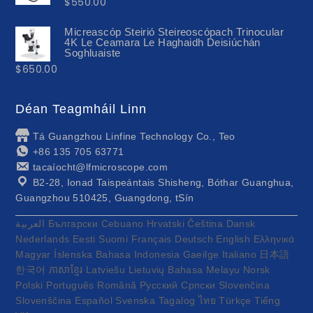
$
550.00
Micreascóp Steirió Steireoscópach Trinocular
4K Le Ceamara Le Haghaidh Deisiúchán
Soghluaiste
$
650.00
Déan Teagmháil Linn
Tá Guangzhou Linfine Technology Co., Teo
+86 135 705 63771
tacaíocht@lfmicroscope.com
B2-28, Ionad Taispeántais Shisheng, Bóthar Guanghua,
Guangzhou 510425, Guangdong, tSín
العربية
Български
Cebuano
Hrvatski
Čeština
Dansk
Nederlands
Eesti
Suomi
Français
Deutsch
English
Ελληνικά
Magyar
Íslenska
Bahasa Indonesia
Gaeilge
Italiano
日本語
한국어
ភាសាខ្មែរ
Latviešu
Lietuvių
Bahasa Melayu
Norsk
Polski
Português
Română
Русский
Српски
Slovenčina
Slovenščina
Español
Svenska
Tagalog
ไทย
Türkçe
Tiếng