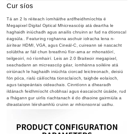
Cur síos
Tá an 2 Is réiteach íomháithe ardfheidhmíochta é
Megapixel Digital Optical Mhicreascóip atá deartha le
haghaidh iniúchadh agus anailís chruinn ar fud na dtionscal
éagsúla.. Featuring roghanna aschuir iolracha lena n-
áirítear HDMI, VGA, agus Cineál-C, cuireann sé nascacht
solúbtha ar fáil chun breathnú fíor-ama ar mhonatóirí,
teilgeoirí, nó ríomhairí. Leis an 2.0 Braiteoir megapixel,
seachadann an micreascóp géar, íomhánna soiléire atá
oiriúnach le haghaidh iniúchta ciorcad leictreonach, deisiú
fón póca, rialú cáilíochta tionsclaíoch, taighde eolaíoch,
agus taispeántais oideachais. Cinntíonn a dhearadh
ildánach feidhmíocht chobhsaí agus éascaíocht úsáide, rud
a fhágann gur uirlis riachtanach é do dhaoine gairmiúla a
dteastaíonn léirshamhlú cruinn ar mhionsonraí uathu.