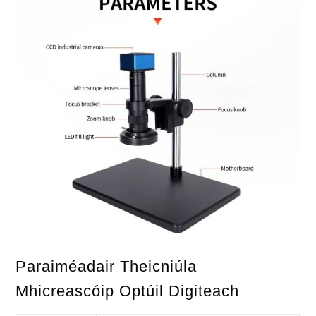
Paraiméadair Theicniúla
Mhicreascóip Optúil Digiteach