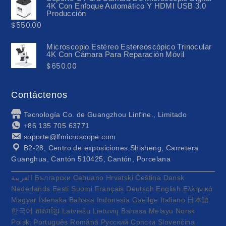
4K Con Enfoque Automático Y HDMI USB 3.0
Producción
$
550.00
Microscopio Estéreo Estereoscópico Trinocular
4K Con Cámara Para Reparación Móvil
$
650.00
Contáctenos
Tecnología Co. de Guangzhou Linfine., Limitado
+86 135 705 63771
soporte@lfmicroscope.com
B2-28, Centro de exposiciones Shisheng, Carretera
Guanghua, Cantón 510425, Cantón, Porcelana
العربية
Български
Cebuano
Hrvatski
Čeština
Dansk
Nederlands
Eesti
Suomi
Français
Deutsch
English
Ελληνικά
Magyar
Íslenska
Bahasa Indonesia
Gaeilge
Italiano
日本語
한국어
ភាសាខ្មែរ
Latviešu
Lietuvių
Bahasa Melayu
Norsk
Polski
Português
Română
Русский
Српски
Slovenčina