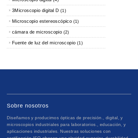
3Microscopio digital D
1 producto
1
Microscopio estereoscópico
1 producto
1
cámara de microscopio
2 productos
2
Fuente de luz del microscopio
1 producto
1
Sobre nosotros
Diseñamos y producimos ópticas de precisión., digital, y
microscopios industriales para laboratorios., educación, y
aplicaciones industriales. Nuestras soluciones con
certificación ISO ofrecen una claridad superior, durabilidad,