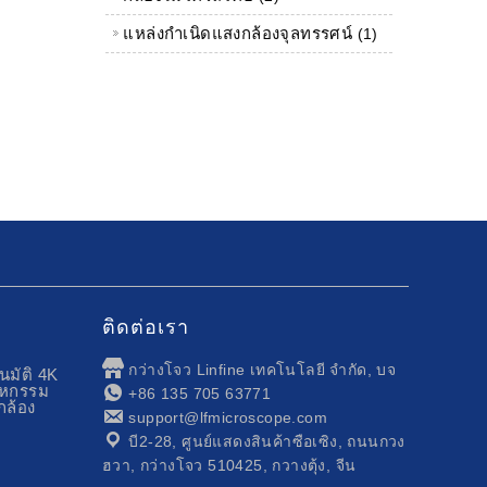
แหล่งกำเนิดแสงกล้องจุลทรรศน์
1 ผลิตภัณฑ์
1
ติดต่อเรา
กว่างโจว Linfine เทคโนโลยี จำกัด, บจ
มัติ 4K
าหกรรม
+86 135 705 63771
กล้อง
support@lfmicroscope.com
บี2-28, ศูนย์แสดงสินค้าซือเซิง, ถนนกวง
ฮวา, กว่างโจว 510425, กวางตุ้ง, จีน