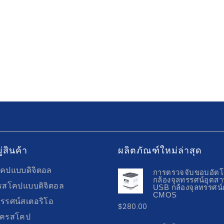
่สินค้า
ผลิตภัณฑ์ใหม่ล่าสุด
คปแบบดิจิตอล
การตรวจจับขอบอัตโน
กล้องจุลทรรศน์อุตส
รสโคปแบบดิจิตอล
USB กล้องจุลทรรศน์
CMOS
ทรรศน์สเตอริโอ
$
280.00
โครสโคป