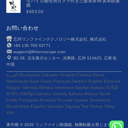
モバイル修理用カメラ付き三眼実体4K実体顕微
鏡
$
650.00
お問い合わせ
広州リンファインテクノロジー株式会社, 株式会社
+86 135 705 63771
support@lfmicroscope.com
B2-28, 石生展示センター, 光華路, 広州 510425, 広東省,
中国
العربية
Български
Cebuano
Hrvatski
Čeština
Dansk
Nederlands
Eesti
Suomi
Français
Deutsch
English
Ελληνικά
Magyar
Íslenska
Bahasa Indonesia
Gaeilge
Italiano
日本語
한국어
ភាសាខ្មែរ
Latviešu
Lietuvių
Bahasa Melayu
Norsk
Polski
Português
Română
Русский
Српски
Slovenčina
Slovenščina
Español
Svenska
Tagalog
ไทย
Türkçe
Tiếng
Việt
著作権 © 2026
リンファイン顕微鏡
. 無断転載を禁じます.