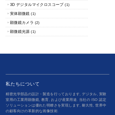
3D デジタルマイクロスコープ
1 製品
1
実体顕微鏡
1 製品
1
顕微鏡カメラ
2 製品
2
顕微鏡光源
1 製品
1
私たちについて
精密光学部品の設計・製造を行っております, デジタル, 実験
室用の工業用顕微鏡, 教育, および産業用途. 当社の ISO 認定
ソリューションは優れた明瞭さを実現します, 耐久性, 世界中
の顧客向けの革新的な画像技術.