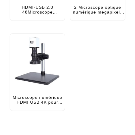
HDMI-USB 2.0
2 Microscope optique
48Microscope
numérique mégapixels
numérique MP pour
avec sortie HDMI VGA
réparation de PCB avec
Type-C
boutons et
télécommande
Microscope numérique
HDMI USB 4K pour
réparation mobile