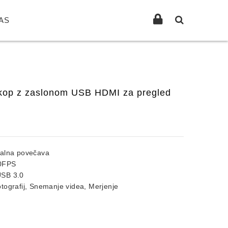
AS
oskop z zaslonom USB HDMI za pregled
alna povečava
0FPS
SB 3.0
ografij, Snemanje videa, Merjenje