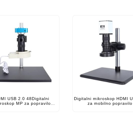
MI USB 2.0 48Digitalni
Digitalni mikroskop HDMI 
roskop MP za popravilo
za mobilno popravilo
h vezij z gumbi in daljinskim
upravljalnikom