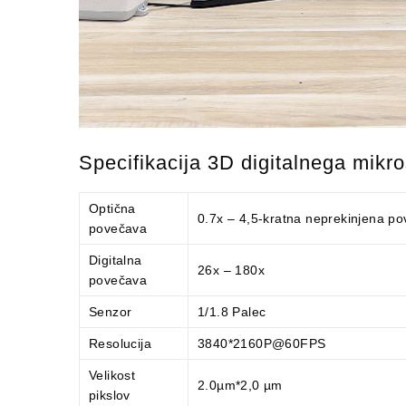
Specifikacija 3D digitalnega mikr
Optična
0.7x – 4,5-kratna neprekinjena p
povečava
Digitalna
26x – 180x
povečava
Senzor
1/1.8 Palec
Resolucija
3840*2160P@60FPS
Velikost
2.0µm*2,0 µm
pikslov