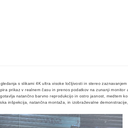
gledanja s slikami 4K ultra visoke ločljivosti in stereo zaznavanjem
a prikaz v realnem času in prenos podatkov na zunanji monitor ali
agotavlja natančno barvno reprodukcijo in ostro jasnost, medtem ko
ijska inšpekcija, natančna montaža, in izobraževalne demonstracije,