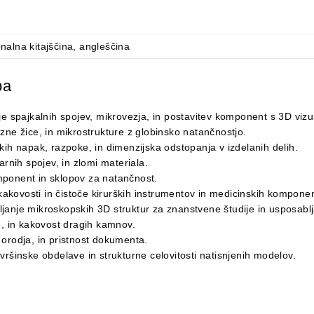
onalna kitajščina, angleščina
pa
 spajkalnih spojev, mikrovezja, in postavitev komponent s 3D vizua
zne žice, in mikrostrukture z globinsko natančnostjo.
ih napak, razpoke, in dimenzijska odstopanja v izdelanih delih.
rnih spojev, in zlomi materiala.
ponent in sklopov za natančnost.
akovosti in čistoče kirurških instrumentov in medicinskih komponen
janje mikroskopskih 3D struktur za znanstvene študije in usposablj
, in kakovost dragih kamnov.
orodja, in pristnost dokumenta.
ršinske obdelave in strukturne celovitosti natisnjenih modelov.