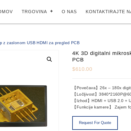
OMOV
TRGOVINA
O NAS
KONTAKTIRAJTE N
kop z zaslonom USB HDMI za pregled PCB
4K 3D digitalni mikr
PCB
$
610.00
【Povečava】26x – 180x digit
【Ločljivost】3840*2160P@6
【Izhod】HDMI + USB 2.0 + U
【Funkcije kamere】 Zajem fot