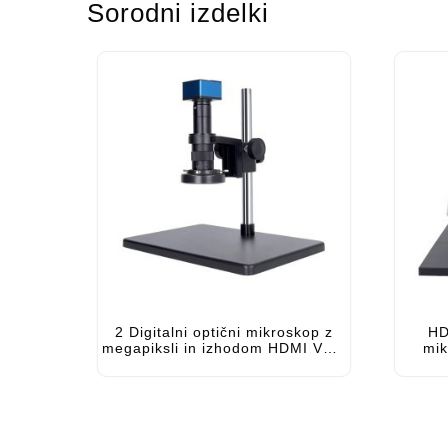
Sorodni izdelki
2 Digitalni optični mikroskop z
HD
megapiksli in izhodom HDMI VGA
mik
tipa C
tiskani