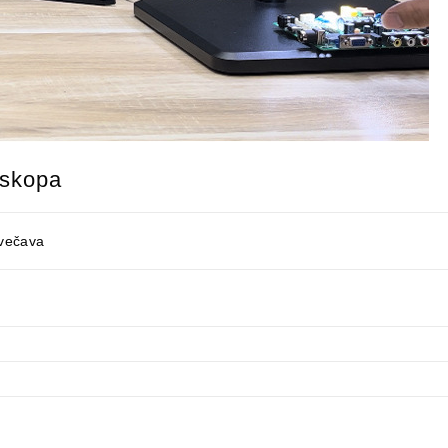
oskopa
ovečava