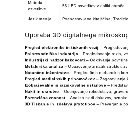
Metoda
56 LED osvetlitev v obliki obroča
osvetlitve
Jezik menija
Poenostavljena kitajščina, Tradici
Uporaba 3D digitalnega mikrosko
Pregled elektronike in tiskanih vezij
– Pregledovanje
Polprevodniška industrija
– Pregledovanje rezin, ve
Industrijski nadzor kakovosti
– Odkrivanje površinsk
Metalurška analiza
– Opazovanje zrnatih struktur, zva
Natančno inženirstvo
– Pregled finih mehanskih kom
Pregled medicinskih pripomočkov
– Zagotavljanje k
Izobraževalne in raziskovalne ustanove
– Predstavl
Nakit in urarstvo
– Ocenjevanje rokodelstva, gravure
Forenzična znanost
– Analiza sledi dokazov, oznake 
3D Tiskanje in izdelava prototipov
– Preverjanje pov