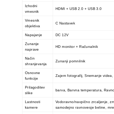
Izhodni
HDMI + USB 2.0 + USB 3.0
vmesnik
Vmesnik
C Nastavek
objektiva
Napajanje
DC 12V
Zunanje
HD monitor + Računalnik
naprave
Način
Zunanji pomnilnik
shranjevanja
Osnovne
Zajem fotografij, Snemanje videa,
funkcije
Prilagoditev
barva, Barvna temperatura, Ravnov
slike
Lastnosti
Vodoravno/navpično zrcaljenje, z
kamere
samodejno ravnovesje beline, mrež