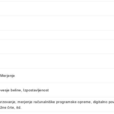
 Merjenje
esje beline, Izpostavljenost
mrzovanje, merjenje računalniške programske opreme, digitalno po
ne črte, itd.