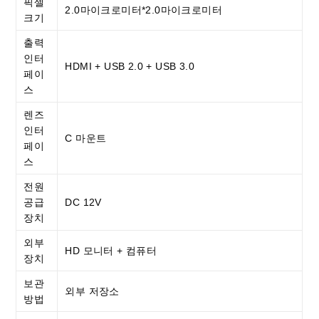
픽셀
2.0마이크로미터*2.0마이크로미터
크기
출력
인터
HDMI + USB 2.0 + USB 3.0
페이
스
렌즈
인터
C 마운트
페이
스
전원
공급
DC 12V
장치
외부
HD 모니터 + 컴퓨터
장치
보관
외부 저장소
방법