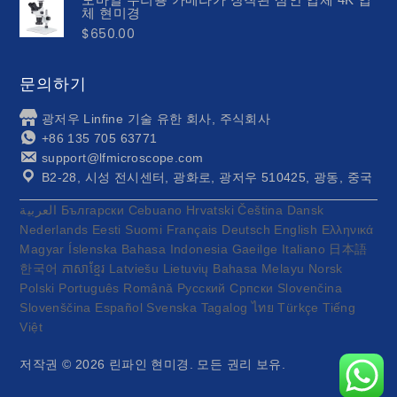
체 현미경
$
650.00
문의하기
광저우 Linfine 기술 유한 회사, 주식회사
+86 135 705 63771
support@lfmicroscope.com
B2-28, 시성 전시센터, 광화로, 광저우 510425, 광동, 중국
العربية
Български
Cebuano
Hrvatski
Čeština
Dansk
Nederlands
Eesti
Suomi
Français
Deutsch
English
Ελληνικά
Magyar
Íslenska
Bahasa Indonesia
Gaeilge
Italiano
日本語
한국어
ភាសាខ្មែរ
Latviešu
Lietuvių
Bahasa Melayu
Norsk
Polski
Português
Română
Русский
Српски
Slovenčina
Slovenščina
Español
Svenska
Tagalog
ไทย
Türkçe
Tiếng
Việt
저작권 © 2026
린파인 현미경
. 모든 권리 보유.