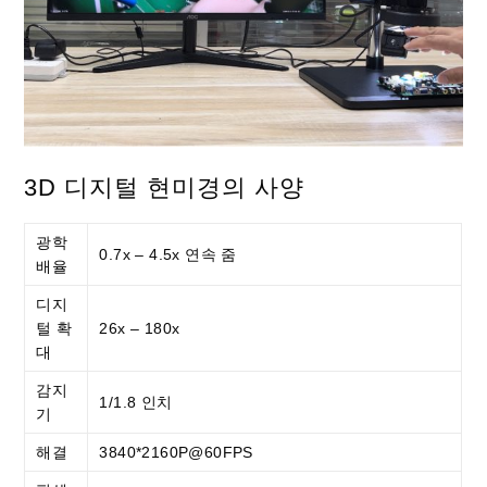
3D 디지털 현미경의 사양
광학
0.7x – 4.5x 연속 줌
배율
디지
털 확
26x – 180x
대
감지
1/1.8 인치
기
해결
3840*2160P@60FPS