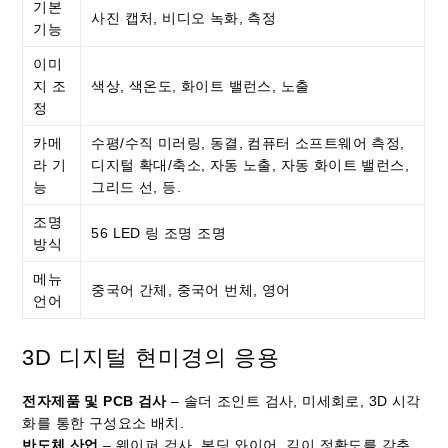
기본
사진 캡처, 비디오 녹화, 측정
기능
이미
지 조
색상, 색온도, 화이트 밸런스, 노출
정
카메
수평/수직 미러링, 동결, 컴퓨터 소프트웨어 측정,
라 기
디지털 확대/축소, 자동 노출, 자동 화이트 밸런스,
능
그리드 선, 등.
조명
56 LED 링 조명 조명
방식
메뉴
중국어 간체, 중국어 번체, 영어
언어
3D 디지털 현미경의 응용
전자제품 및 PCB 검사
– 솔더 조인트 검사, 미세회로, 3D 시각
화를 통한 구성요소 배치.
반도체 산업
– 웨이퍼 검사, 본딩 와이어, 깊이 정확도를 갖춘