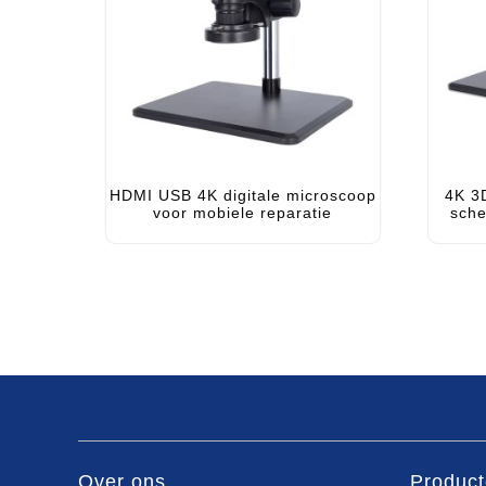
HDMI USB 4K digitale microscoop
4K 3
voor mobiele reparatie
sch
Over ons
Product