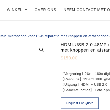
WINKEL
OVER ONS
NEEM CONTACT MET O
tale microscoop voor PCB-reparatie met knoppen en afstandsbedi
HDMI-USB 2.0 48MP di
met knoppen en afsta
$
150.00
【Vergroting】26x – 180x digit
【Resolutie】1920*1080P@6
【Uitgang】HDMI + USB 2.0
【Camerafuncties】 Foto-opn