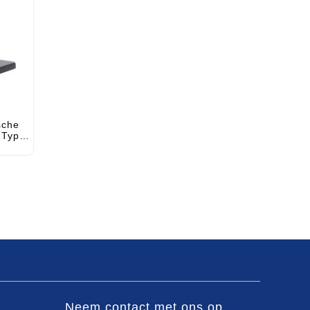
sche
 Type-
Neem contact met ons op