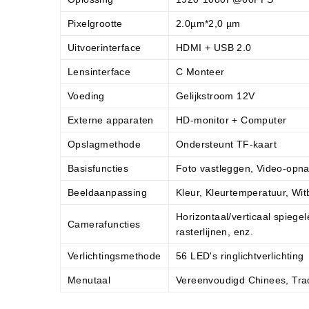
Pixelgrootte
2.0µm*2,0 µm
Uitvoerinterface
HDMI + USB 2.0
Lensinterface
C Monteer
Voeding
Gelijkstroom 12V
Externe apparaten
HD-monitor + Computer
Opslagmethode
Ondersteunt TF-kaart
Basisfuncties
Foto vastleggen, Video-opn
Beeldaanpassing
Kleur, Kleurtemperatuur, Witb
Horizontaal/verticaal spiege
Camerafuncties
rasterlijnen, enz.
Verlichtingsmethode
56 LED's ringlichtverlichting
Menutaal
Vereenvoudigd Chinees, Trad