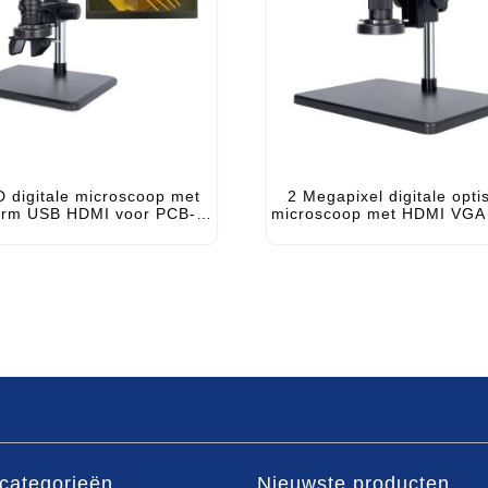
D digitale microscoop met
2 Megapixel digitale opti
erm USB HDMI voor PCB-
microscoop met HDMI VGA
inspectie
C-uitgang
categorieën
Nieuwste producten