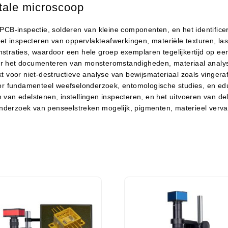
tale microscoop
PCB-inspectie, solderen van kleine componenten, en het identifice
et inspecteren van oppervlakteafwerkingen, materiële texturen, la
straties, waardoor een hele groep exemplaren tegelijkertijd op ee
r het documenteren van monsteromstandigheden, materiaal analyse
t voor niet-destructieve analyse van bewijsmateriaal zoals vinger
or fundamenteel weefselonderzoek, entomologische studies, en edu
van edelstenen, instellingen inspecteren, en het uitvoeren van del
derzoek van penseelstreken mogelijk, pigmenten, materieel verval,