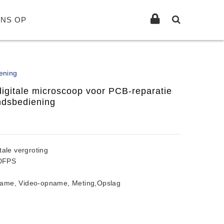
NS OP
ening
gitale microscoop voor PCB-reparatie
ndsbediening
ale vergroting
0FPS
ame, Video-opname, Meting,Opslag