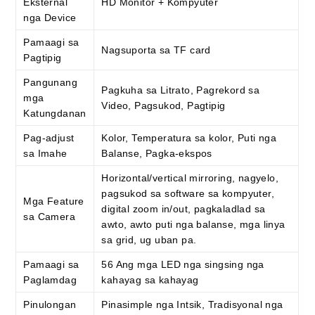
Eksternal
HD Monitor + Kompyuter
nga Device
Pamaagi sa
Nagsuporta sa TF card
Pagtipig
Pangunang
Pagkuha sa Litrato, Pagrekord sa
mga
Video, Pagsukod, Pagtipig
Katungdanan
Pag-adjust
Kolor, Temperatura sa kolor, Puti nga
sa Imahe
Balanse, Pagka-ekspos
Horizontal/vertical mirroring, nagyelo,
pagsukod sa software sa kompyuter,
Mga Feature
digital zoom in/out, pagkaladlad sa
sa Camera
awto, awto puti nga balanse, mga linya
sa grid, ug uban pa.
Pamaagi sa
56 Ang mga LED nga singsing nga
Paglamdag
kahayag sa kahayag
Pinulongan
Pinasimple nga Intsik, Tradisyonal nga