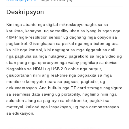
Deskripsyon
Kini nga abante nga digital mikroskopyo naghiusa sa
katukma, kasayon, ug versatility uban sa iyang kusgan nga
48MP high-resolution sensor ug daghang mga opsyon sa
pagkontrol. Gisangkapan sa pisikal nga mga buton ug usa
ka hilit nga kontrol, kini nagtugot sa mga tiggamit sa dali
nga pagkuha sa mga hulagway, pagrekord sa mga video ug
uban pang mga operasyon nga walay paghikap sa device.
Nagpakita sa HDMI ug USB 2.0 doble nga output,
gisuportahan niini ang real-time nga pagpakita sa mga
monitor o kompyuter para sa pagsusi, pagtudlo, ug
dokumentasyon. Ang built-in nga TF card storage nagsiguro
sa seamless data saving ug portability, naghimo niini nga
sulundon alang sa pag-ayo sa elektroniko, pagtuki sa
materyal, kalidad nga inspeksyon, ug mga demonstrasyon
sa edukasyon.