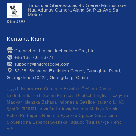
Trinocular Stereoscopic 4K Stereo Microscope
Nga Adunay Camera Alang Sa Pag-Ayo Sa
Mobile
$
650.00
Kontaka Kami
Guangzhou Linfine Technology Co., Ltd
+86 135 705 63771
support@lfmicroscope.com
B2-28, Shisheng Exhibition Center, Guanghua Road,
Guangzhou 510425, Guangdong, China
العربية
Български
Cebuano
Hrvatski
Čeština
Dansk
Nederlands
Eesti
Suomi
Français
Deutsch
English
Ελληνικά
Magyar
Íslenska
Bahasa Indonesia
Gaeilge
Italiano
日本語
한국어
ភាសាខ្មែរ
Latviešu
Lietuvių
Bahasa Melayu
Norsk
Polski
Português
Română
Русский
Српски
Slovenčina
Slovenščina
Español
Svenska
Tagalog
ไทย
Türkçe
Tiếng
Việt