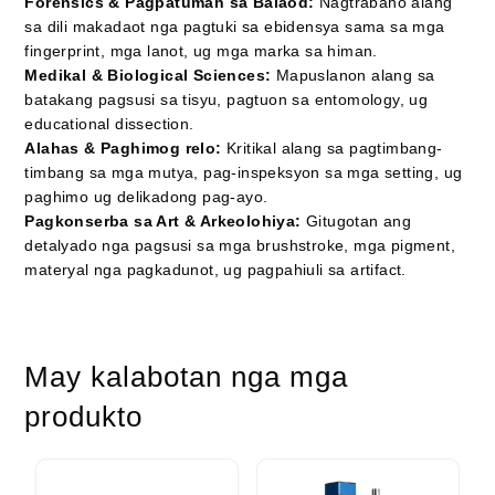
Forensics & Pagpatuman sa Balaod:
Nagtrabaho alang
sa dili makadaot nga pagtuki sa ebidensya sama sa mga
fingerprint, mga lanot, ug mga marka sa himan.
Medikal & Biological Sciences:
Mapuslanon alang sa
batakang pagsusi sa tisyu, pagtuon sa entomology, ug
educational dissection.
Alahas & Paghimog relo:
Kritikal alang sa pagtimbang-
timbang sa mga mutya, pag-inspeksyon sa mga setting, ug
paghimo ug delikadong pag-ayo.
Pagkonserba sa Art & Arkeolohiya:
Gitugotan ang
detalyado nga pagsusi sa mga brushstroke, mga pigment,
materyal nga pagkadunot, ug pagpahiuli sa artifact.
May kalabotan nga mga
produkto