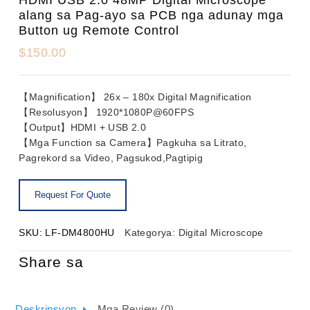
alang sa Pag-ayo sa PCB nga adunay mga
Button ug Remote Control
$
150.00
【Magnification】 26x – 180x Digital Magnification
【Resolusyon】 1920*1080P@60FPS
【Output】HDMI + USB 2.0
【Mga Function sa Camera】Pagkuha sa Litrato,
Pagrekord sa Video, Pagsukod,Pagtipig
SKU:
LF-DM4800HU
Kategorya:
Digital Microscope
Share sa
Deskripsyon
Mga Review (0)