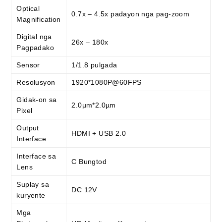
Optical
0.7x – 4.5x padayon nga pag-zoom
Magnification
Digital nga
26x – 180x
Pagpadako
Sensor
1/1.8 pulgada
Resolusyon
1920*1080P@60FPS
Gidak-on sa
2.0µm*2.0µm
Pixel
Output
HDMI + USB 2.0
Interface
Interface sa
C Bungtod
Lens
Suplay sa
DC 12V
kuryente
Mga