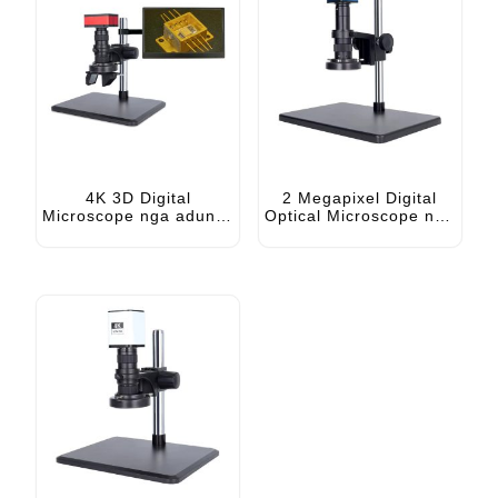
4K 3D Digital
2 Megapixel Digital
Microscope nga adunay
Optical Microscope nga
Screen USB HDMI alang
adunay HDMI VGA Type-
sa PCB Inspection
C Output