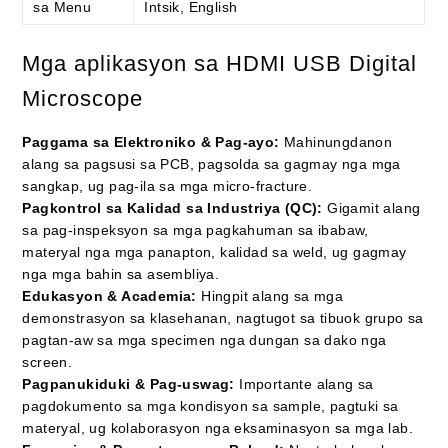
sa Menu
Intsik, English
Mga aplikasyon sa HDMI USB Digital
Microscope
Paggama sa Elektroniko & Pag-ayo:
Mahinungdanon
alang sa pagsusi sa PCB, pagsolda sa gagmay nga mga
sangkap, ug pag-ila sa mga micro-fracture.
Pagkontrol sa Kalidad sa Industriya (QC):
Gigamit alang
sa pag-inspeksyon sa mga pagkahuman sa ibabaw,
materyal nga mga panapton, kalidad sa weld, ug gagmay
nga mga bahin sa asembliya.
Edukasyon & Academia:
Hingpit alang sa mga
demonstrasyon sa klasehanan, nagtugot sa tibuok grupo sa
pagtan-aw sa mga specimen nga dungan sa dako nga
screen.
Pagpanukiduki & Pag-uswag:
Importante alang sa
pagdokumento sa mga kondisyon sa sample, pagtuki sa
materyal, ug kolaborasyon nga eksaminasyon sa mga lab.