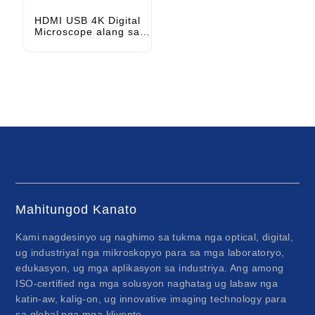
HDMI USB 4K Digital
Microscope alang sa
Pag-ayo sa Mobile
Mahitungod Kanato
Kami nagdesinyo ug naghimo sa tukma nga optical, digital,
ug industriyal nga mikroskopyo para sa mga laboratoryo,
edukasyon, ug mga aplikasyon sa industriya. Ang among
ISO-certified nga mga solusyon naghatag ug labaw nga
katin-aw, kalig-on, ug innovative imaging technology para
sa global nga mga kliyente.