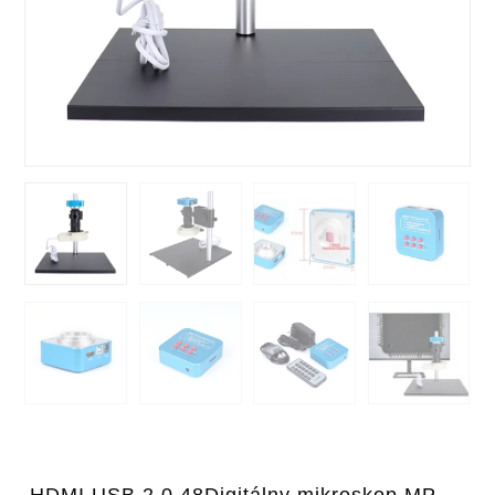
HDMI USB 2.0 48Digitálny mikroskop MP