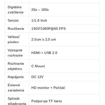
Digitálne
26x – 180x
zväčšenie
Senzor
1/1.8 Inch
Rozlíšenie
1920*1080P@60 FPS
Veľkosť
2.0um x 2,0 um
pixelov
Výstupné
HDMI + USB 2.0
rozhranie
Rozhranie
C Mount
objektívu
Napájanie
DC 12V
Externé
HD monitor + Počítač
zariadenia
Spôsob
Podporuje TF kartu
skladovania