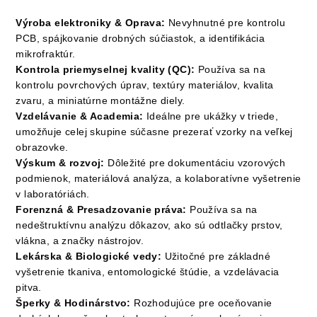
Výroba elektroniky & Oprava:
Nevyhnutné pre kontrolu
PCB, spájkovanie drobných súčiastok, a identifikácia
mikrofraktúr.
Kontrola priemyselnej kvality (QC):
Používa sa na
kontrolu povrchových úprav, textúry materiálov, kvalita
zvaru, a miniatúrne montážne diely.
Vzdelávanie & Academia:
Ideálne pre ukážky v triede,
umožňuje celej skupine súčasne prezerať vzorky na veľkej
obrazovke.
Výskum & rozvoj:
Dôležité pre dokumentáciu vzorových
podmienok, materiálová analýza, a kolaboratívne vyšetrenie
v laboratóriách.
Forenzná & Presadzovanie práva:
Používa sa na
nedeštruktívnu analýzu dôkazov, ako sú odtlačky prstov,
vlákna, a značky nástrojov.
Lekárska & Biologické vedy:
Užitočné pre základné
vyšetrenie tkaniva, entomologické štúdie, a vzdelávacia
pitva.
Šperky & Hodinárstvo:
Rozhodujúce pre oceňovanie