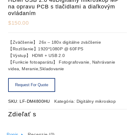
na opravu PCB s tlačidlami a diaľkovým
ovládaním
$
150.00
【Zväčšenie】 26x – 180x digitálne zväčšenie
【Rozlíšenie】1920*1080P @ 60FPS
【Výstup】 HDMI + USB 2.0
【Funkcie fotoaparátu】 Fotografovanie, Nahrávanie
videa, Meranie,Skladovanie
SKU:
LF-DM4800HU
Kategória:
Digitálny mikroskop
Zdieľať s
Popis
Recenzie (0)