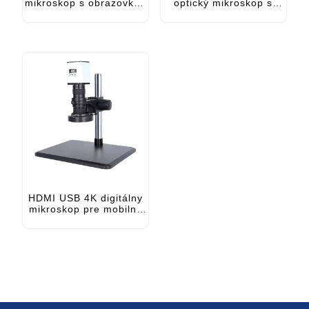
mikroskop s obrazovkou
optický mikroskop s
USB HDMI pre kontrolu
výstupom HDMI VGA
PCB
Type-C
HDMI USB 4K digitálny
mikroskop pre mobilné
opravy